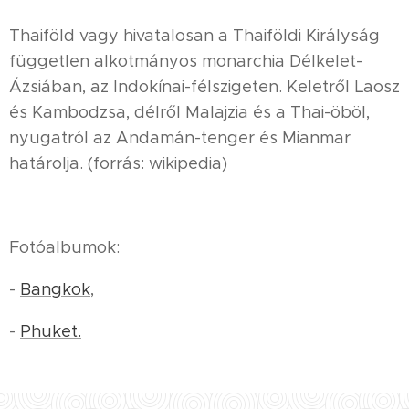
Thaiföld vagy hivatalosan a Thaiföldi Királyság
független alkotmányos monarchia Délkelet-
Ázsiában, az Indokínai-félszigeten. Keletről Laosz
és Kambodzsa, délről Malajzia és a Thai-öböl,
nyugatról az Andamán-tenger és Mianmar
határolja. (forrás: wikipedia)
Fotóalbumok:
-
Bangkok
,
-
Phuket.